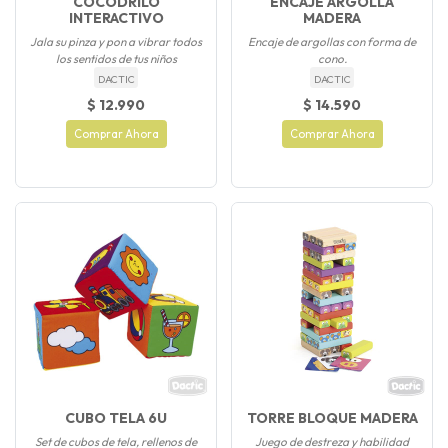
COCODRILO
ENCAJE ARGOLLA
INTERACTIVO
MADERA
Jala su pinza y pon a vibrar todos
Encaje de argollas con forma de
los sentidos de tus niños
cono.
DACTIC
DACTIC
$ 12.990
$ 14.590
Comprar Ahora
Comprar Ahora
CUBO TELA 6U
TORRE BLOQUE MADERA
Set de cubos de tela, rellenos de
Juego de destreza y habilidad