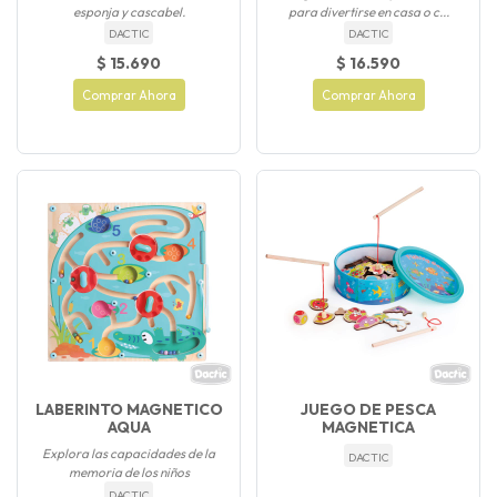
esponja y cascabel.
para divertirse en casa o c...
DACTIC
DACTIC
$ 15.690
$ 16.590
Comprar Ahora
Comprar Ahora
LABERINTO MAGNETICO
JUEGO DE PESCA
AQUA
MAGNETICA
Explora las capacidades de la
DACTIC
memoria de los niños
DACTIC