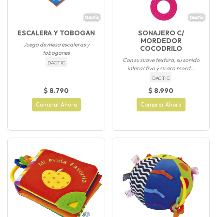
ESCALERA Y TOBOGAN
SONAJERO C/
MORDEDOR
Juego de mesa escaleras y
COCODRILO
toboganes
Con su suave textura, su sonido
DACTIC
interactivo y su aro mord...
DACTIC
$ 8.790
$ 8.990
Comprar Ahora
Comprar Ahora